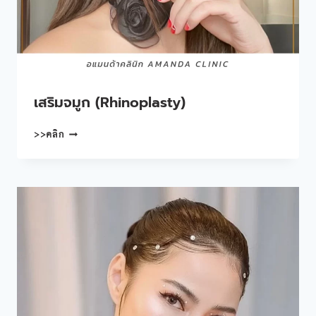
เสริมจมูก (Rhinoplasty)
เสริม
>>คลิก
จมูก
(RHINOPLASTY)