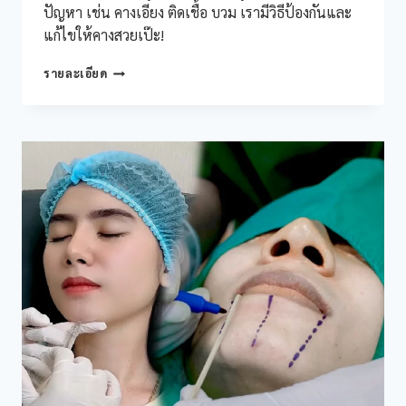
ปัญหา เช่น คางเอียง ติดเชื้อ บวม เรามีวิธีป้องกันและ
แก้ไขให้คางสวยเป๊ะ!
ปัญหา
รายละเอียด
หลัง
เสริม
คาง
ที่
ต้อง
รู้
พร้อม
วิธี
รับมือ
และ
ป้องกัน
อย่าง
ถูก
ต้อง