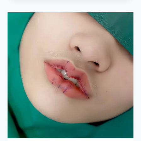
ชั้น
(EYELID
ESURGERY)