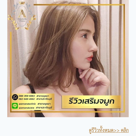
ดูรีวิวทั้งหมด>> คลิก