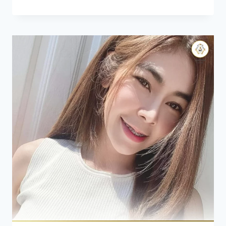
คาง
หน้า
กลม:
ทำความ
รู้จัก
กับ
วิธี
และ
ขั้น
ตอน!