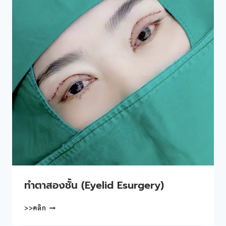
ทําตาสองชั้น (Eyelid Esurgery)
ทํา
>>คลิก
ตา
สอง