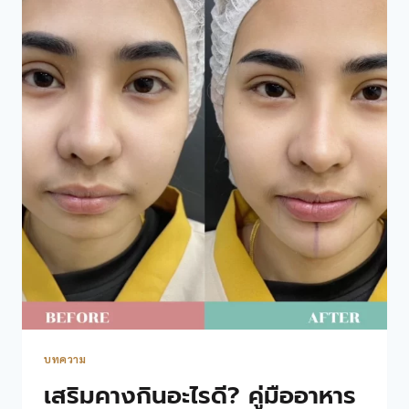
และ
เสริม
คาง:
คำ
แนะนำ
และ
ประโยชน์
บทความ
เสริมคางกินอะไรดี? คู่มืออาหาร