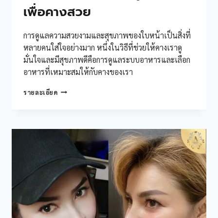
เพื่อคางสวย
การดูแลความสวยงามและสุขภาพของใบหน้าเป็นสิ่งที่
หลายคนใส่ใจอย่างมาก หนึ่งในวิธีที่ช่วยให้คางเราดู
มั่นใจและมีสุขภาพดีคือการดูแลระบบอาหารและเลือก
อาหารที่เหมาะสมให้กับคางของเรา
เสริม
รายละเอียด
คาง
กิน
อะไร
ดี?
คู่มือ
อาหาร
เพื่อ
คาง
สวย