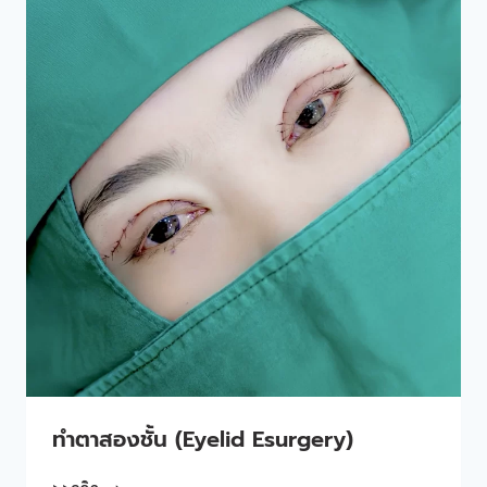
ทําตาสองชั้น (Eyelid Esurgery)
ทํา