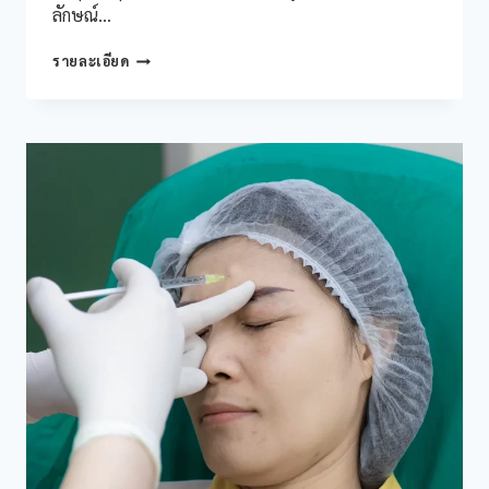
ลักษณ์…
ฉีด
รายละเอียด
โบ
ท็
อกซ์
ลด
ริ้ว
รอย
ใกล้
ฉัน
ทาง
เลือก
ความ
งาม
ที่
เข้า
ถึง
ง่าย
และ
ปลอดภัย