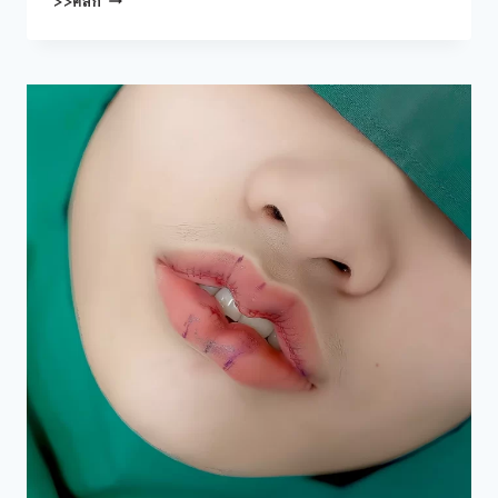
>>คลิก
ตา
สอง
ชั้น
(EYELID
ESURGERY)