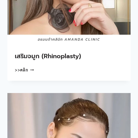
เสริมจมูก (Rhinoplasty)
เสริม
>>คลิก
จมูก
(RHINOPLASTY)