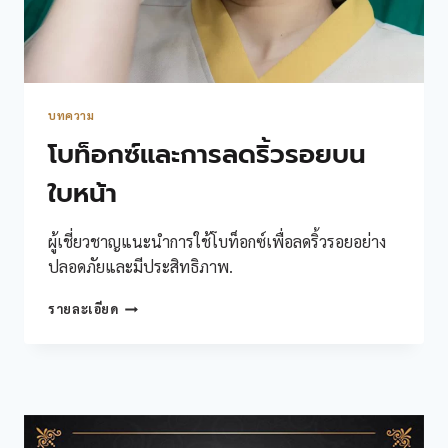
บทความ
โบท็อกซ์และการลดริ้วรอยบน
ใบหน้า
ผู้เชี่ยวชาญแนะนำการใช้โบท็อกซ์เพื่อลดริ้วรอยอย่าง
ปลอดภัยและมีประสิทธิภาพ.
โบ
รายละเอียด
ท็
อกซ์
และ
การ
ลด
ริ้ว
รอย