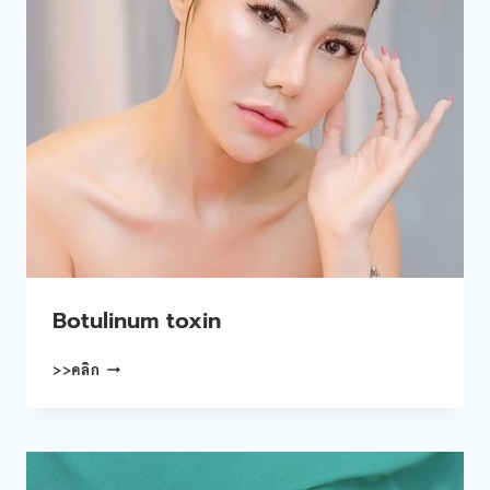
Botulinum toxin
BOTULINUM
>>คลิก
TOXIN