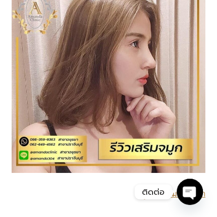
ติดต่อ
ดูรีวิวทั้งหมด>> คลิก
Open