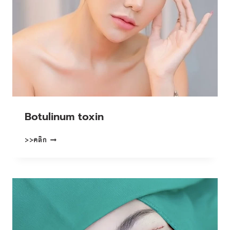
Botulinum toxin
BOTULINUM
>>คลิก
TOXIN