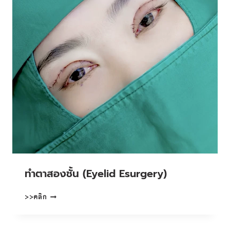
ทําตาสองชั้น (Eyelid Esurgery)
ทํา
>>คลิก
ตา
สอง
ชั้น