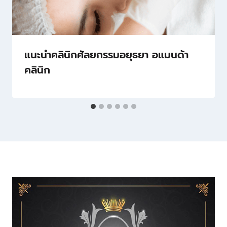
แนะนำคลินิกศัลยกรรมอยุธยา อแมนด้า
คลินิก