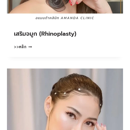
เสริมจมูก (Rhinoplasty)
เสริม
>>คลิก
จมูก
(RHINOPLASTY)