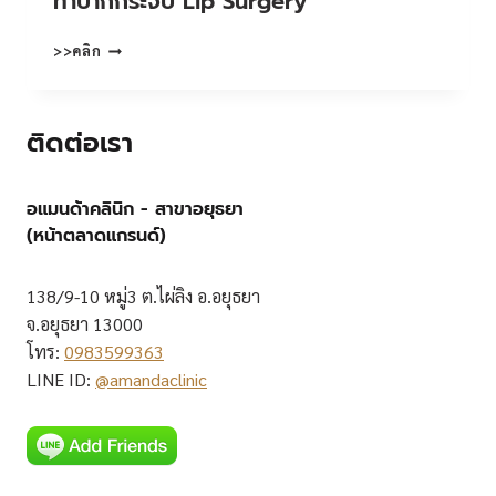
ทําปากกระจับ Lip Surgery
ทํา
>>คลิก
ปาก
กระจับ
LIP
ติดต่อเรา
SURGERY
อแมนด้าคลินิก - สาขาอยุธยา
(หน้าตลาดแกรนด์)
138/9-10 หมู่3 ต.ไผ่ลิง อ.อยุธยา
จ.อยุธยา 13000
โทร:
0983599363
LINE ID:
@amandaclinic