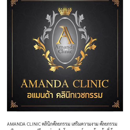
AMANDA CLINIC คลินิกศัลยกรรม เสริมความงาม ศัลยกรรม