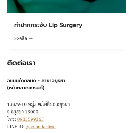
ทําปากกระจับ Lip Surgery
ทํา
>>คลิก
ปาก
กระจับ
LIP
ติดต่อเรา
SURGERY
อแมนด้าคลินิก - สาขาอยุธยา
(หน้าตลาดแกรนด์)
138/9-10 หมู่3 ต.ไผ่ลิง อ.อยุธยา
จ.อยุธยา 13000
โทร:
0983599363
LINE ID:
@amandaclinic