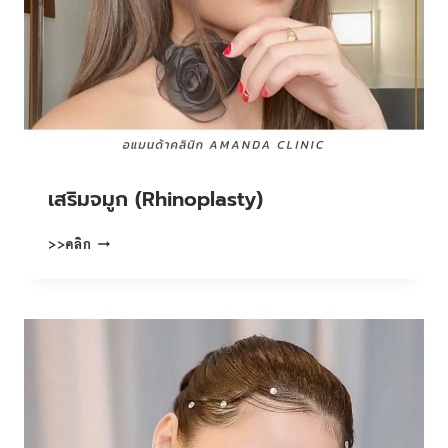
เสริมจมูก (Rhinoplasty)
เสริม
>>คลิก
จมูก
(RHINOPLASTY)