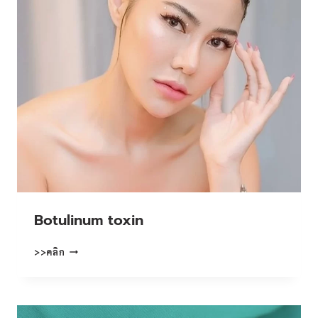
Botulinum toxin
BOTULINUM
>>คลิก
TOXIN