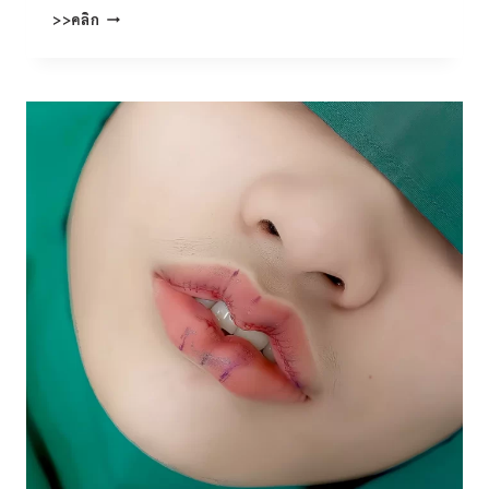
ทํา
>>คลิก
ตา
สอง
ชั้น
(EYELID
ESURGERY)