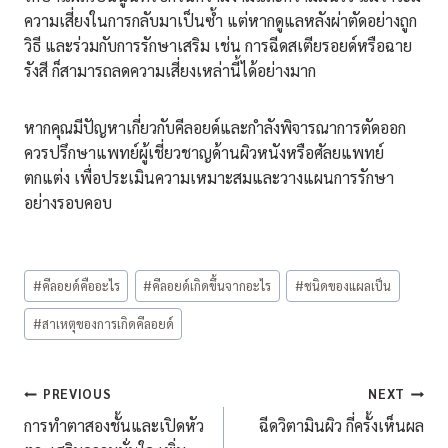
ความเสี่ยงในการกลับมาเป็นซ้ำ แต่หากดูแลหลังผ่าตัดอย่างถูก
วิธี และร่วมกับการรักษาเสริม เช่น การฉีดสเตียรอยด์หรือฉาย
รังสี ก็สามารถลดความเสี่ยงเหล่านี้ได้อย่างมาก
หากคุณมีปัญหาเกี่ยวกับคีลอยด์และกำลังพิจารณาการตัดออก
ควรปรึกษาแพทย์ผู้เชี่ยวชาญด้านผิวหนังหรือศัลยแพทย์
ตกแต่ง เพื่อประเมินความเหมาะสมและวางแผนการรักษา
อย่างรอบคอบ
Post
#
คีลอยด์คืออะไร
#
คีลอยด์เกิดขึ้นจากอะไร
#
ชนิดของแผลเป็น
Tags:
#
สาเหตุของการเกิดคีลอยด์
แนะแนว
PREVIOUS
NEXT
การทำตาสองชั้นและเปิดหัว
ฉีดวิตามินผิว กี่ครั้งเห็นผล
เรื่อง