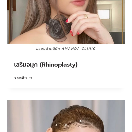
เสริมจมูก (Rhinoplasty)
เสริม
>>คลิก
จมูก
(RHINOPLASTY)