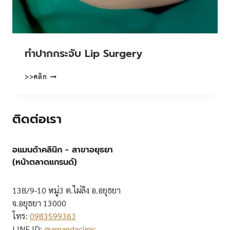
ทําปากกระจับ Lip Surgery
ทํา
>>คลิก
ปาก
กระจับ
LIP
ติดต่อเรา
SURGERY
อแมนด้าคลินิก - สาขาอยุธยา
(หน้าตลาดแกรนด์)
138/9-10 หมู่3 ต.ไผ่ลิง อ.อยุธยา
จ.อยุธยา 13000
โทร:
0983599363
LINE ID:
@amandaclinic