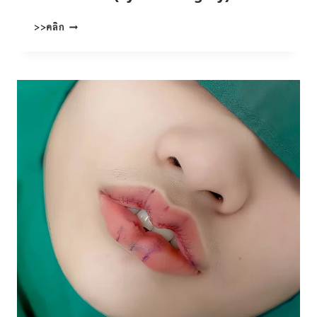
ทํา
>>คลิก
ตา
สอง
ชั้น
(EYELID
ESURGERY)