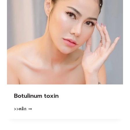
Botulinum toxin
BOTULINUM
>>คลิก
TOXIN